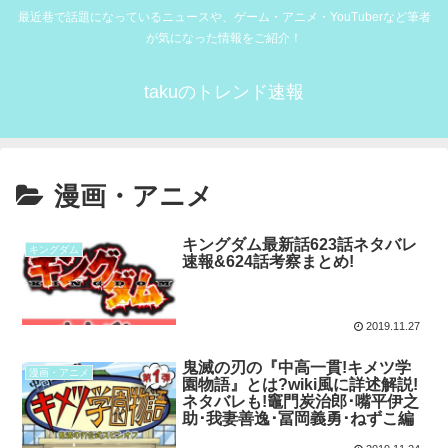
最近巷で話題になっているニュースや、ゲーム・アニメ・YouTuberなど筆者
が気になった情報をご紹介！
takuのトレンド速報
漫画・アニメ
キングダム最新話623話ネタバレ
キングダム
速報&624話考察まとめ!
2019.11.27
鬼滅の刃の『中高一貫!キメツ学
漫画・アニメ
園物語』とは?wiki風に詳述解説!
ネタバレも!竈門炭治郎･嘴平伊之
助･我妻善逸･冨岡義勇･ねずこ編