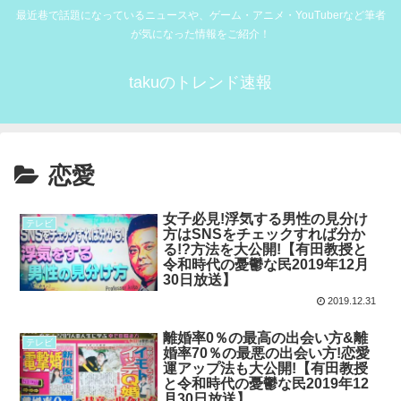
最近巷で話題になっているニュースや、ゲーム・アニメ・YouTuberなど筆者
が気になった情報をご紹介！
takuのトレンド速報
恋愛
女子必見!浮気する男性の見分け
テレビ
方はSNSをチェックすれば分か
る!?方法を大公開!【有田教授と
令和時代の憂鬱な民2019年12月
30日放送】
2019.12.31
離婚率0％の最高の出会い方&離
テレビ
婚率70％の最悪の出会い方!恋愛
運アップ法も大公開!【有田教授
と令和時代の憂鬱な民2019年12
月30日放送】