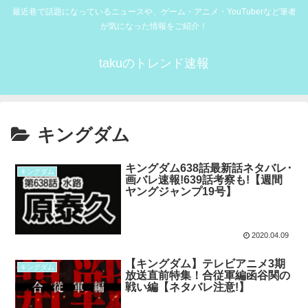
最近巷で話題になっているニュースや、ゲーム・アニメ・YouTuberなど筆者
が気になった情報をご紹介！
takuのトレンド速報
キングダム
キングダム638話最新話ネタバレ･
キングダム
画バレ速報!639話考察も!【週間
ヤングジャンプ19号】
2020.04.09
【キングダム】テレビアニメ3期
キングダム
放送直前特集！合従軍編函谷関の
戦い編【ネタバレ注意!】