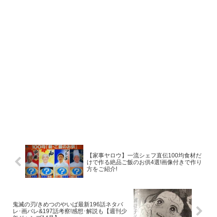
【家事ヤロウ】一流シェフ直伝100均食材だ
けで作る絶品ご飯のお供4選!画像付きで作り
方をご紹介!
鬼滅の刃/きめつのやいば最新196話ネタバ
レ･画バレ&197話考察!感想･解説も【週刊少