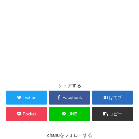
これによって
腸内環境が悪くなってしまって便秘につながっ
まとめ
たり、下痢になる
方もいらっしゃるんだとか。
なんでも、そもそも人間の体というのは水を飲むと汗や尿を
出すように、この水循環というものを常に行っており、逆に
なので、
実は間違いだらけ！本当に体に良い水飲み
水を飲まないと水を体に溜め込もうとする
そうです。
方とは？1日3リットルは飲みすぎ!?
食事中の水はコップ1杯程度で十分
だそうです。
なので、汗や尿を作らなくなるだとか！
また水を飲むタイミングですが、これはいつでも大丈夫との
そうすると、体に水を溜め込む体質になってしまいむくみや
今回これを教えてくれるのは、水に関する本を多数執筆して
ことです。
すくなる。ということのようです。
いる水のスペシャリスト、マブチメディカルクリニック院長
の馬渕知子先生です！
スポンサーリンク
シェアする
では、一つずつ見ていきましょう！
Twitter
Facebook
はてブ
なので、むくまないようにするためにも、
スポンサーリンク
Pocket
LINE
コピー
寝る前にはコップ1杯程度の水を飲む
ようにしましょう！
スポンサーリンク
chanuをフォローする