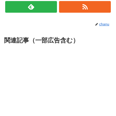
chanu
関連記事（一部広告含む）
《夕食の水の飲み方》
Q4：口に入れるもの全てにミネラルウォーター
《朝の水の飲み方》
を使う
まとめ
Q1：朝起きたらすぐに水を飲む
水道水は塩素で消毒しているから不安ということで、お米を
炊く時や氷を作る時など、口に入れるもの全てミネラルウォ
ということで今回は『この差って何』で放送された『
実は間
ーターを使うという人もいるかと思われます。
違いだらけ！本当に体に良い水の飲み方
』についてご紹介し
人は寝ている間にも汗をかくことで500mlの水分を失っている
ましたがいかがでしたでしょうか？
ため、朝は水を飲んだほうがいいんです！
しかし、実は必ずしも全てミネラルウォーターが良いわけで