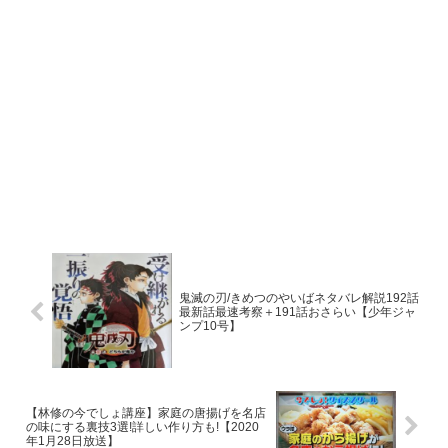
43分16秒で見事完食！
《伊藤剛臣&大西将太郎》
ラグビーレジェンドは共に1.8kgを残し終了。
《トムブラウン・布川ひろき》
布川さんは、2.4kg残し。
鬼滅の刃/きめつのやいばネタバレ解説192話
《トムブラウン・みちお》
最新話最速考察＋191話おさらい【少年ジャ
ンプ10号】
みちおさんは2.1kg残し。
スポンサーリンク
【林修の今でしょ講座】家庭の唐揚げを名店
の味にする裏技3選!詳しい作り方も!【2020
年1月28日放送】