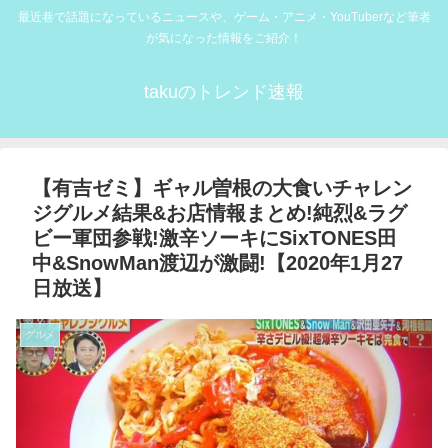
最近巷で話題になっているニュースや、ゲーム・アニメ・YouTuberなど筆者
が気になった情報をご紹介！
takuのトレンド速報
【有吉ゼミ】ギャル曽根の大食いチャレン
ジグルメ結果&お店情報まとめ!純烈&ラグ
ビー軍団参戦!激辛ソーキにSixTONES田
中&SnowMan渡辺が激闘!【2020年1月27
日放送】
グルメ