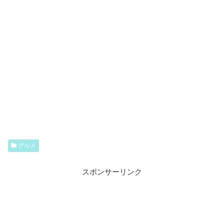
目次
【有吉ゼミ】ギャル曽根の大食いチャレンジグルメ①
超爆盛りカオソーイ結果&お店まとめ【2020年1月27日
放送】
ゲスト
お店情報（場所&店名）
料理・成功特典&値段
結果
グルメ
【有吉ゼミ】ギャル曽根の大食いチャレンジグルメ②
超盛り盛りわんぱくカレー【2020年1月27日放送】
スポンサーリンク
ゲスト
お店情報（場所&店名）
料理・成功特典&値段
結果