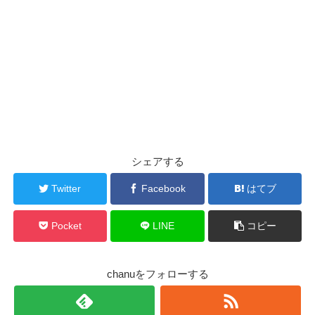
【有吉ゼミ】ギャル曽根の大食いチャレンジグルメ③
超爆辛ソーキそば【2020年1月27日放送】
ゲスト
お店情報（場所&店名）
料理・成功特典&値段
結果
シェアする
【有吉ゼミ】ギャル曽根の大食いチャレン
ジグルメ①
Twitter
Facebook
はてブ
超爆盛りカオソーイ結果&お店まとめ
【2020年1月27日放送】
Pocket
LINE
コピー
ゲスト
chanuをフォローする
いとうたけおみ
伊藤剛臣
(ラグビー元日本代表)