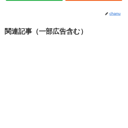
おおにししょうたろう
大西将太郎
（ラグビー元日本代表）
chanu
トムブラウン（布川ひろき&みちお）
1軒目のゲストは大食いラグビー軍団が参戦！
関連記事（一部広告含む）
一人目はラグビー日本代表のフォワードとして62試合に出場
し、一昨年国内で最年長となる46歳で現役を引退した鉄人
『伊藤剛臣』さん！
そして二人目は、日本代表ではキッカーを務め、昨年のラグ
ビーワールドカップでは解説として活動した『大西将太郎さ
ん』が参戦！
更にモノマネのクオリティーは毎回低いものの大食いに関し
ては素晴らしい結果を見せているお笑いコンビ『トムブラウ
ン』のお二人も参戦しました！