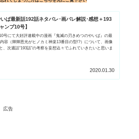
や忘れてしまった方はこちらを先にご覧下さい
いば最新話192話ネタバレ･画バレ解説･感想＋193
ャンプ10号】
10号にて大好評連載中の漫画『鬼滅の刃きめつのやいば』の最
バレ内容（輝輝恩光がヒノカミ神楽13番目の型!?）について、画像
、次週話“193話”の考察を妄想込々でふれていきたいと思いま
2020.01.30
広告