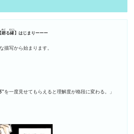
めぐ
えにし
【
廻
る
縁
】はじまりーーー
な描写から始まります。
形”
を一度見せてもらえると理解度が格段に変わる。」