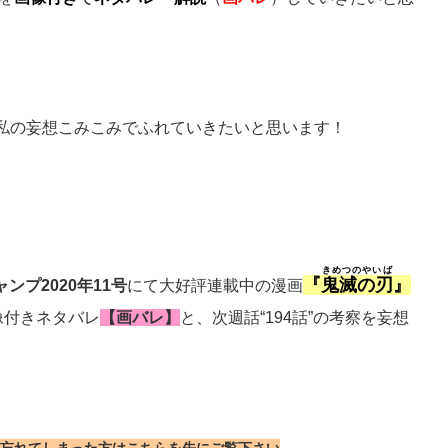
私の妄想こみこみでふれていきたいと思います！
きめつのやいば
『
鬼滅の刃
』
ンプ2020年11号
にて大好評連載中の漫画
像付きネタバレ
【画バレ】
と、次週話“194話”の考察を妄想