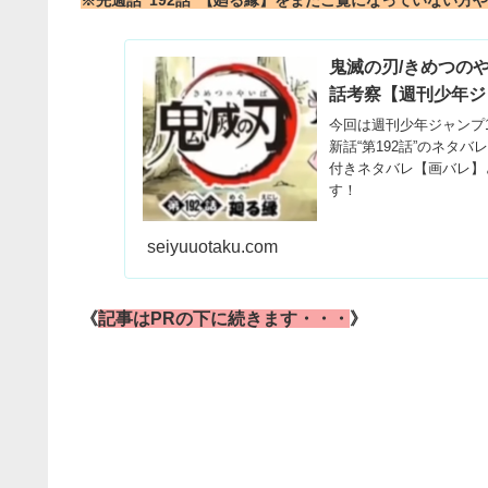
※先週話“192話”【廻る縁】をまだご覧になっていない方
鬼滅の刃/きめつのや
話考察【週刊少年ジ
今回は週刊少年ジャンプ
新話“第192話”のネタ
付きネタバレ【画バレ】と
す！
seiyuuotaku.com
《
記事はPRの下に続きます・・・
》