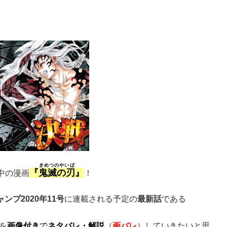
きめつのやいば
『
鬼滅の刃
』
中の漫画
！
ンプ2020年11号
に連載される予定の
最新話
である
を
画像付き
で
ネタバレ・解説
（
画バレ
）していきたいと思