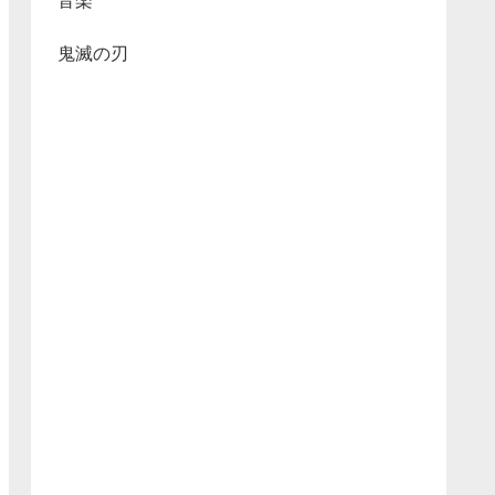
音楽
鬼滅の刃