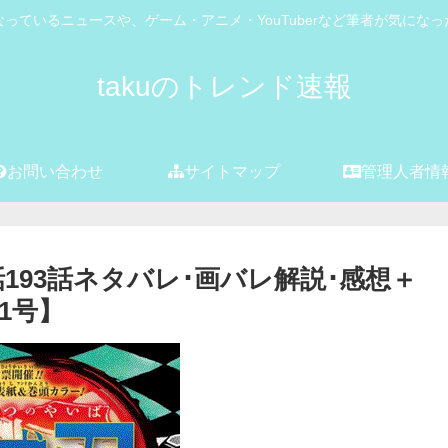
っているニュースや、ゲーム・アニメ・YouTuberなど筆者が気にな
takuのトレンド速報
お問い合わせ
サイトマップ
管理人者情
193話ネタバレ･画バレ解説･感想＋
1号】