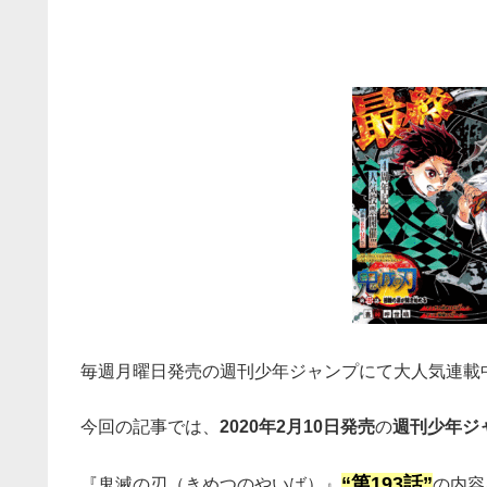
毎週月曜日発売の週刊少年ジャンプにて大人気連載
今回の記事では、
2020年2月10日発売
の
週刊少年ジャ
“第193話”
『鬼滅の刃（きめつのやいば）』
の内容