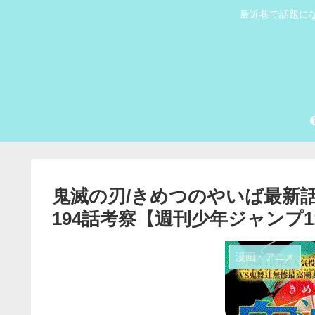
最近巷で話題にな
鬼滅の刃/きめつのやいば最新話
194話考察【週刊少年ジャンプ1
漫画・アニメ