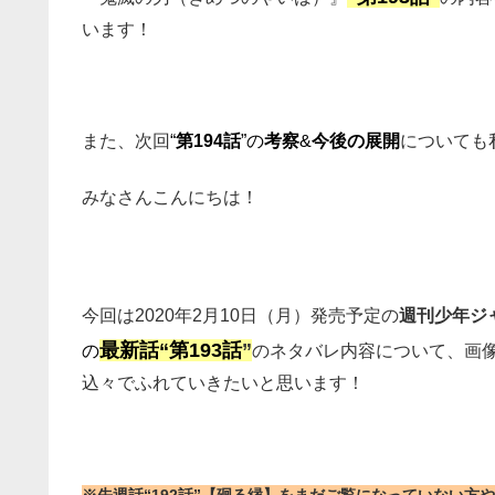
います！
また、次回
“
第194話
”の
考察
&
今後の展開
についても
みなさんこんにちは！
今回は2020年2月10日（月）発売予定の
週刊少年ジャ
最新話
“第193話
”
の
のネタバレ内容について、画
込々でふれていきたいと思います！