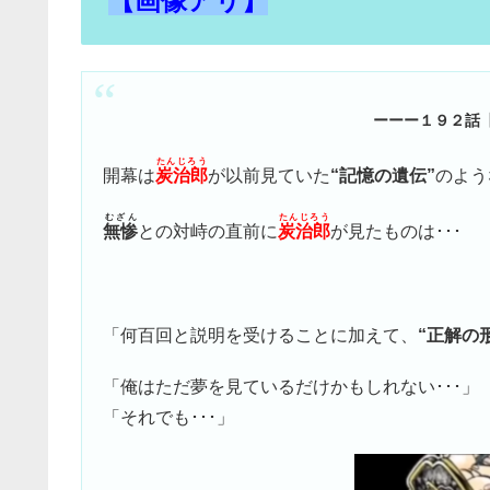
【画像アリ】
ーーー１９２話
たんじろう
開幕は
炭治郎
が以前見ていた
“記憶の遺伝”
のよう
むざん
たんじろう
無惨
との対峙の直前に
炭治郎
が見たものは･･･
「何百回と説明を受けることに加えて、
“正解の
「俺はただ夢を見ているだけかもしれない･･･」
「それでも･･･」