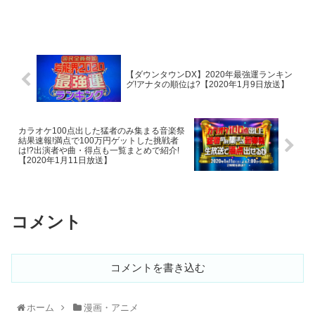
ぎゆうたろう
キメツ学園高等部、
妓夫太郎
うめ
妓夫太郎の妹で学園3大美女の
梅
【ダウンタウンDX】2020年最強運ランキン
下弦の伍の鬼
彩木塁
グ!アナタの順位は?【2020年1月9日放送】
きょうがい
キメツ学園高等部音楽教師の
響凱
引用元：鬼滅の刃公式ファンブック 鬼殺隊見聞録
カラオケ100点出した猛者のみ集まる音楽祭
結果速報!満点で100万円ゲットした挑戦者
すさまる
キメツ学園高等部バレー部部長の
朱紗丸
は!?出演者や曲・得点も一覧まとめで紹介!
「特にないな！」
【2020年1月11日放送】
やはば
「モテたいから学校に来ているわけではなし！」
キメツ学園高等部弓道部部長の
矢琶羽
と返答します。
コメント
『中高一貫!キメツ学園物語』キャラ設定＆キャラ名
紹介第3弾!!!“魘夢民尾･沼の鬼･謝花兄弟･彩木塁･響
凱･朱紗丸･矢琶羽編”【鬼滅の刃公式スピンオフ】
週刊少年ジャンプで大好評連載中の漫画『鬼滅の刃』の公式スピ
ンオフ 『中高一貫!!キメツ学園物語』は漫画『鬼滅の刃』に登場
コメントを書き込む
するキャラクター達が本作とは全く別の設定で描かれる学園スト
そのあっさりとした返答に対して、
ーリーです！ 今回は前回まで大好評頂いている“鬼滅の刃”公式ス
ピンオフ『中高一貫!!キメツ学園物語』のキャラ設定、キャラ紹
介第1弾、第2弾に続く“第3弾”を紹介していきたいと思います。
あがつまぜんいつ
かまどたんじろう
seiyuuotaku.com
2019.12.05
ホーム
漫画・アニメ
我妻善逸
は
竈門炭治郎
の影に隠れながら