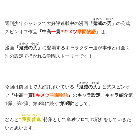
きめつ
やいば
週刊少年ジャンプで大好評連載中の漫画
『
鬼滅
の
刃
』
の公式
スピンオフ作品
『中高
一
貫
!!キメツ
学園物語
』は、
きめつ
やいば
漫画
『
鬼滅
の
刃
』
に登場するキャラクター達が本作とは全く
別の設定で描かれる学園ストーリーです！
きめつ
やいば
今回は前回まで大好評頂いている
『
鬼滅
の
刃
』
公式スピンオ
フ
『中高
一
貫
!!キメツ
学園物語
』
の
キャラ設定
、
キャラ紹介
第
1弾、第2弾、第3弾に続く“
第4弾”
として、
あがつまぜんいつ
なんと
“
我妻善逸
”
特集として単独ソロでの紹介をしていきた
いと思います。