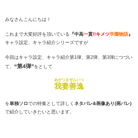
みなさんこんにちは！
これまで大変好評を頂いている
『中高
一
貫
!!キメツ
学園物語
』
キャラ設定、キャラ紹介シリーズですが
今回はキャラ設定、キャラ紹介第1弾、第2弾、第3弾につづい
“第4弾”
て、
をとして
あがつまぜんいつ
我妻善逸
を
単独ソロ
での特集として詳しく
ネタバレ&画像あり(画バレ)
で紹介していきたいと思います。