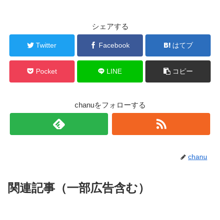
からどうぞ！↓
その他オススメ記事
それでは、本編スタートです！！！
『中高一貫!!キメツ学園』アニメ版2話の動画
シェアする
ーーバレンタインチョコ編ーー
鬼滅の刃/きめつのやいば200話ネタバレ&画バレ!炭治
郎死亡!?201話考察!感想･解説も!【週刊少年ジャンプ
Twitter
Facebook
はてブ
ちゅうこういっかん
きめつがくえんものがたり
18号】
『
中高一貫
!!
キメツ学園物語
』とは？
【次回予告公開!!】
今回は2020年3月30日（月）発売予定の週刊少年ジャンプ2020年
18号にて大好評連載中の漫画『鬼滅の刃きめつのやいば』の最新
第18話「偽物の絆」の次回予告？を公開！
話第200話【勝利の代償】炭治郎死す!?のネタバレ内容につい
Pocket
LINE
コピー
て、画像付きネタバレ“画バレ”と、次週話“201話”の考察を妄想
込々でふれていきたいと思います！
まずは前回でも紹介した
『中高
一
貫
!!キメツ
学園物語
』
とはな
seiyuuotaku.com
2020.03.26
あらすじはこちらをチェック！
https://t.co/3mbi8xWJcd
んでしょうか！？
chanuをフォローする
まだ第1弾、第２弾と第3弾をご覧になっていない方のために
スポンサーリンク
TVアニメ「
#鬼滅の刃
」はTOKYO MX、群馬テレビ、
説明しますが、
とちぎテレビ、BS11ほか全20局で放送
AbemaTVでも地上波同時・独占先行配信
chanu
pic.twitter.com/G1hisOQLKD
『
中高
一
貫
!!キメツ
学園物語
』
は先日まで好評連載だっ
たTVアニメ版「
鬼滅の刃
」に描かれてます。
関連記事（一部広告含む）
— 鬼滅の刃公式 (@kimetsu_off)
2019年8月1日
引用元：鬼滅の刃公式ファンブック 鬼殺隊見聞録