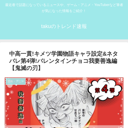
最近巷で話題になっているニュースや、ゲーム・アニメ・YouTuberなど筆者
が気になった情報をご紹介！
takuのトレンド速報
中高一貫!キメツ学園物語キャラ設定&ネタ
バレ第4弾!バレンタインチョコ我妻善逸編
【鬼滅の刃】
漫画・アニメ