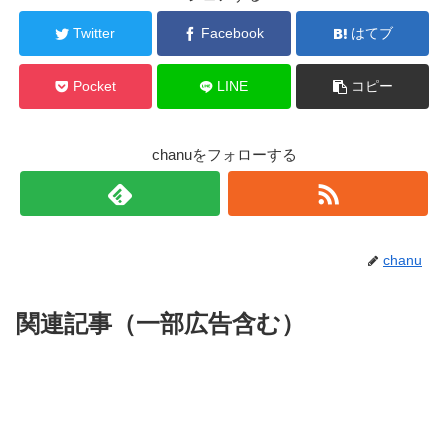
えんむたみお
ぬまのおに
しゃばなきょうだい
魘夢民尾
･
沼の鬼
･
謝花兄妹
バレンタインチョコ
Twitter
Facebook
はてブ
あやきるい
きょうがい
すさまる
やはば
彩木塁
･
響凱
･
朱紗丸
･
矢琶羽
編
という点ですが、ここにもまだ何かあるのかもしれません
ね！
Pocket
LINE
コピー
開幕は東の空に登った太陽から完全に陽光が差し込んで
chanuをフォローする
むざん
ハイカラバンカラデモクラシー編
ー
例えば、まだ
無残
の細胞は完全には死滅しておらず、どこか
います。
現在執筆中
未定
にまだ生きた細胞が隠されている。
たんじろう
むざん
スポンサーリンク
もしくは、
炭治郎
の体内にわずかな
無残
の細胞が残されてい
chanu
る。など・・・
関連記事（一部広告含む）
ねずこ
そして、その細胞の鍵は
禰豆子
が握っていたり…
ー消える宿敵ー
ねずこ
ようやく、なぜ
禰豆子
があのタイミングで人間に戻ったの
むざん
か!?
そして陽光に照らされた
無残
は完全に消滅していき、体