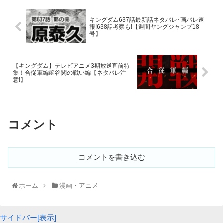
うぶやしきてい
うぶやしきかがや
一方の
産屋敷邸
ではお館の
産屋敷輝弥
の心配をする周囲
キングダム637話最新話ネタバレ･画バレ速
うぶやしきかがや
報!638話考察も!【週間ヤングジャンプ18
をよそに、
産屋敷輝弥
は
号】
「怪我人の…手当を…」
きさつたい
と、先に戦闘に加わっていた
鬼殺隊
の隊士達の気遣いを
【キングダム】テレビアニメ3期放送直前特
します。
集！合従軍編函谷関の戦い編【ネタバレ注
意!】
きめつのやいば
きさつたい
鬼滅の刃
ネタバレ一覧
そして、
鬼殺隊
の隊員達は、
「終わりじゃないぞ！立て！怪我人の手当てだ!!」
「急いで救護に回れ！泣くな！しっかりしろ!!」と怪我
コメント
きめつのやいば
今までにご紹介した
鬼滅の刃
のネタバレを以下にま
を追った柱達の救護に回ります。
とめておきましたので、
コメントを書き込む
「前回の話ってどんな内容だったっけ？」とお忘れ
場面は壁によりかかりながら、隠し達の手当てをうける
ホーム
漫画・アニメ
ひめじまぎょうめい
の方や
悲鳴嶼行冥
にうつります。
「最近忙しくて全く話を追えてない！」という方は
サイドバー[表示]