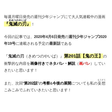
毎週月曜日発売の週刊少年ジャンプにて大人気連載中の漫画
きめつのやいば
『
鬼滅の刃
』
！
今回の記事では、
2020年4月6日発売
の
週刊少年ジャンプ2020
年19号
に連載される予定の
最新話
である
第201話【鬼の王
】
『
鬼滅の刃
（きめつのやいば）』
の
衝撃的な内容を
画像付き
で
ネタバレ・解説
（
画バレ
）してい
きたいと思います！
もうそう
また、次回
“
第202話
”の
考察
&
今後の展開
についても私の
妄想
こみこみでふれていきたいと思います！