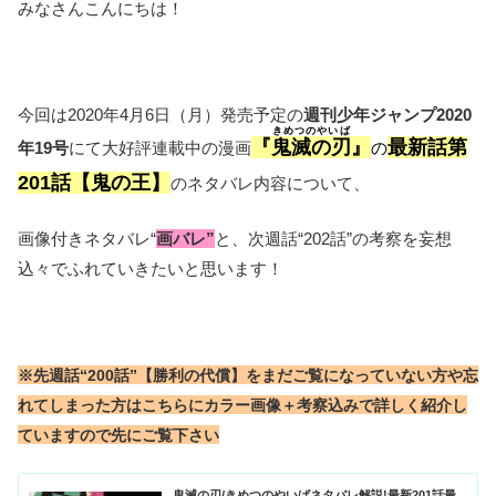
みなさんこんにちは！
今回は2020年4月6日（月）発売予定の
週刊少年ジャンプ2020
きめつのやいば
『
鬼滅の刃
』
最新話
第
年19号
にて大好評連載中の漫画
の
201話【鬼の王】
のネタバレ内容について、
画像付きネタバレ“
画バレ”
と、次週話“202話”の考察を妄想
込々でふれていきたいと思います！
※先週話“200話”【勝利の代償】をまだご覧になっていない方や忘
れてしまった方はこちらにカラー画像＋考察込みで詳しく紹介し
ていますので先にご覧下さい
鬼滅の刃/きめつのやいばネタバレ解説!最新201話最