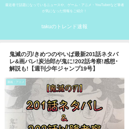
最近巷で話題になっているニュースや、ゲーム・アニメ・YouTuberなど筆者
が気になった情報をご紹介！
takuのトレンド速報
鬼滅の刃/きめつのやいば最新201話ネタバ
レ&画バレ!炭治郎が鬼に!202話考察!感想･
解説も!【週刊少年ジャンプ19号】
漫画・アニメ