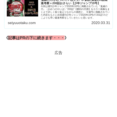
速考察＋200話おさらい【少年ジャンプ19号】
今回は週刊少年ジャンプ2020年18号に掲載されていた『鬼滅の
刃』（きめつのやいば）“200話”【勝利の代償】をカラー画像をま
じえて詳しく振り返えりながらの感想と、 今週号に掲載されてい
た内容をもとに次回週刊少年ジャンプ2020年19号の“201話”のど
こよりも早い最速考察をしていきたいと思います。
seiyuuotaku.com
2020.03.31
《
記事はPRの下に続きます・・・
》
広告